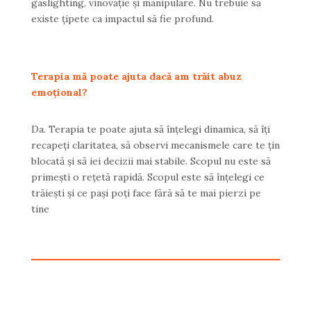
gaslighting, vinovăție și manipulare. Nu trebuie să
existe țipete ca impactul să fie profund.
Terapia mă poate ajuta dacă am trăit abuz
emoțional?
Da. Terapia te poate ajuta să înțelegi dinamica, să îți
recapeți claritatea, să observi mecanismele care te țin
blocată și să iei decizii mai stabile. Scopul nu este să
primești o rețetă rapidă. Scopul este să înțelegi ce
trăiești și ce pași poți face fără să te mai pierzi pe
tine