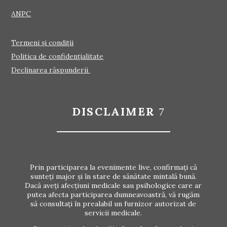
ANPC
Termeni și condiții
Politica de confidențialitate
Declinarea răspunderii
DISCLAIMER
Prin participarea la evenimente live, confirmați că
sunteți major și în stare de sănătate mintală bună.
Dacă aveți afecțiuni medicale sau psihologice care ar
putea afecta participarea dumneavoastră, vă rugăm
să consultați în prealabil un furnizor autorizat de
servicii medicale.