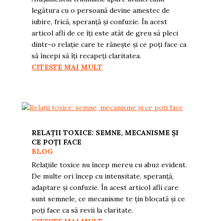
legătura cu o persoană devine amestec de
iubire, frică, speranță și confuzie. În acest
articol afli de ce îți este atât de greu să pleci
dintr-o relație care te rănește și ce poți face ca
să începi să îți recapeți claritatea.
CITEȘTE MAI MULT
RELAȚII TOXICE: SEMNE, MECANISME ȘI
CE POȚI FACE
BLOG
Relațiile toxice nu încep mereu cu abuz evident.
De multe ori încep cu intensitate, speranță,
adaptare și confuzie. În acest articol afli care
sunt semnele, ce mecanisme te țin blocată și ce
poți face ca să revii la claritate.