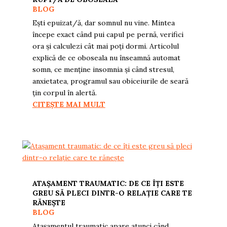
BLOG
Ești epuizat/ă, dar somnul nu vine. Mintea
începe exact când pui capul pe pernă, verifici
ora și calculezi cât mai poți dormi. Articolul
explică de ce oboseala nu înseamnă automat
somn, ce menține insomnia și când stresul,
anxietatea, programul sau obiceiurile de seară
țin corpul în alertă.
CITEȘTE MAI MULT
ATAȘAMENT TRAUMATIC: DE CE ÎȚI ESTE
GREU SĂ PLECI DINTR-O RELAȚIE CARE TE
RĂNEȘTE
BLOG
Atașamentul traumatic apare atunci când