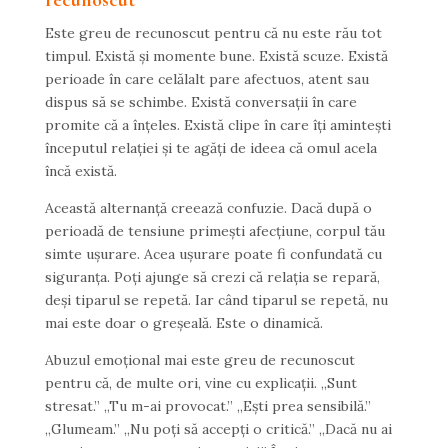
recunoscut
Este greu de recunoscut pentru că nu este rău tot
timpul. Există și momente bune. Există scuze. Există
perioade în care celălalt pare afectuos, atent sau
dispus să se schimbe. Există conversații în care
promite că a înțeles. Există clipe în care îți amintești
începutul relației și te agăți de ideea că omul acela
încă există.
Această alternanță creează confuzie. Dacă după o
perioadă de tensiune primești afecțiune, corpul tău
simte ușurare. Acea ușurare poate fi confundată cu
siguranța. Poți ajunge să crezi că relația se repară,
deși tiparul se repetă. Iar când tiparul se repetă, nu
mai este doar o greșeală. Este o dinamică.
Abuzul emoțional mai este greu de recunoscut
pentru că, de multe ori, vine cu explicații. „Sunt
stresat.” „Tu m-ai provocat.” „Ești prea sensibilă.”
„Glumeam.” „Nu poți să accepți o critică.” „Dacă nu ai