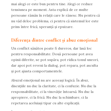
mai alegi ce este bun pentru tine. Alegi ce reduce
tensiunea pe moment. Asta explică de ce multe
persoane rămân în relații care le rănesc. Nu pentru că
nu văd deloc problema, ci pentru că sistemul lor este
prins între frică, speranță și epuizare.
Diferența dintre conflict și abuz emoțional
Un conflict sănătos poate fi dureros, dar lasă loc
pentru responsabilitate. Două persoane pot avea
opinii diferite, se pot supăra, pot ridica tonul uneori,
dar apoi pot reveni la dialog, pot repara, pot asculta
și pot ajusta comportamentele.
Abuzul emoțional nu are aceeași logică. În abuz,
discuțiile nu duc la claritate, ci la confuzie. Nu duc la
responsabilitate, ci la vinovăție întoarsă. Nu duc la
apropiere, ci la frică. Nu duc la schimbare, ci la
repetarea aceluiași tipar cu alte explicații.