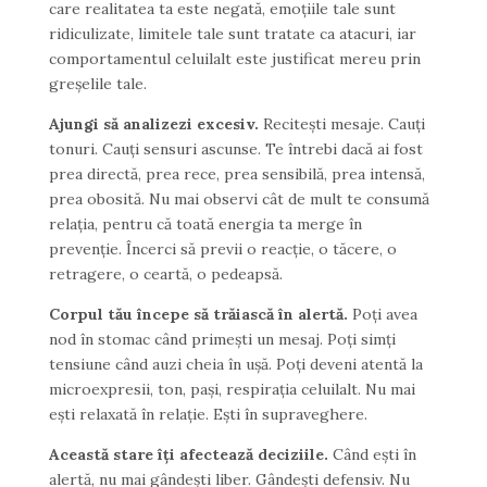
care realitatea ta este negată, emoțiile tale sunt
ridiculizate, limitele tale sunt tratate ca atacuri, iar
comportamentul celuilalt este justificat mereu prin
greșelile tale.
Ajungi să analizezi excesiv.
Recitești mesaje. Cauți
tonuri. Cauți sensuri ascunse. Te întrebi dacă ai fost
prea directă, prea rece, prea sensibilă, prea intensă,
prea obosită. Nu mai observi cât de mult te consumă
relația, pentru că toată energia ta merge în
prevenție. Încerci să previi o reacție, o tăcere, o
retragere, o ceartă, o pedeapsă.
Corpul tău începe să trăiască în alertă.
Poți avea
nod în stomac când primești un mesaj. Poți simți
tensiune când auzi cheia în ușă. Poți deveni atentă la
microexpresii, ton, pași, respirația celuilalt. Nu mai
ești relaxată în relație. Ești în supraveghere.
Această stare îți afectează deciziile.
Când ești în
alertă, nu mai gândești liber. Gândești defensiv. Nu