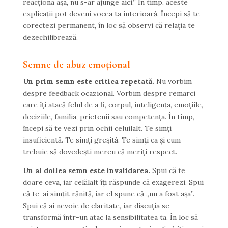
reacționa așa, nu s-ar ajunge aici.” În timp, aceste
explicații pot deveni vocea ta interioară. Începi să te
corectezi permanent, în loc să observi că relația te
dezechilibrează.
Semne de abuz emoțional
Un prim semn este critica repetată.
Nu vorbim
despre feedback ocazional. Vorbim despre remarci
care îți atacă felul de a fi, corpul, inteligența, emoțiile,
deciziile, familia, prietenii sau competența. În timp,
începi să te vezi prin ochii celuilalt. Te simți
insuficientă. Te simți greșită. Te simți ca și cum
trebuie să dovedești mereu că meriți respect.
Un al doilea semn este invalidarea.
Spui că te
doare ceva, iar celălalt îți răspunde că exagerezi. Spui
că te-ai simțit rănită, iar el spune că „nu a fost așa”.
Spui că ai nevoie de claritate, iar discuția se
transformă într-un atac la sensibilitatea ta. În loc să