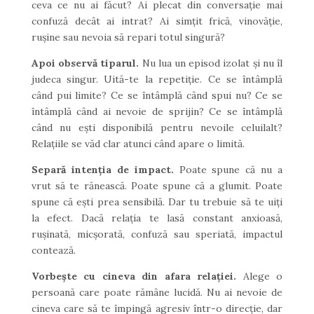
ceva ce nu ai făcut? Ai plecat din conversație mai
confuză decât ai intrat? Ai simțit frică, vinovăție,
rușine sau nevoia să repari totul singură?
Apoi observă tiparul.
Nu lua un episod izolat și nu îl
judeca singur. Uită-te la repetiție. Ce se întâmplă
când pui limite? Ce se întâmplă când spui nu? Ce se
întâmplă când ai nevoie de sprijin? Ce se întâmplă
când nu ești disponibilă pentru nevoile celuilalt?
Relațiile se văd clar atunci când apare o limită.
Separă intenția de impact.
Poate spune că nu a
vrut să te rănească. Poate spune că a glumit. Poate
spune că ești prea sensibilă. Dar tu trebuie să te uiți
la efect. Dacă relația te lasă constant anxioasă,
rușinată, micșorată, confuză sau speriată, impactul
contează.
Vorbește cu cineva din afara relației.
Alege o
persoană care poate rămâne lucidă. Nu ai nevoie de
cineva care să te împingă agresiv într-o direcție, dar