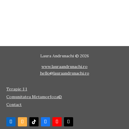
Laura Andrunachi © 2026
www.lauraandrunachi.ro
hello@lauraandrunachi.ro
Terapie 1:1
Comunitatea Metamorfoza©
Contact