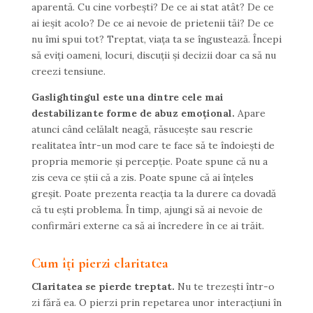
aparentă. Cu cine vorbești? De ce ai stat atât? De ce
ai ieșit acolo? De ce ai nevoie de prietenii tăi? De ce
nu îmi spui tot? Treptat, viața ta se îngustează. Începi
să eviți oameni, locuri, discuții și decizii doar ca să nu
creezi tensiune.
Gaslightingul este una dintre cele mai
destabilizante forme de abuz emoțional.
Apare
atunci când celălalt neagă, răsucește sau rescrie
realitatea într-un mod care te face să te îndoiești de
propria memorie și percepție. Poate spune că nu a
zis ceva ce știi că a zis. Poate spune că ai înțeles
greșit. Poate prezenta reacția ta la durere ca dovadă
că tu ești problema. În timp, ajungi să ai nevoie de
confirmări externe ca să ai încredere în ce ai trăit.
Cum îți pierzi claritatea
Claritatea se pierde treptat.
Nu te trezești într-o
zi fără ea. O pierzi prin repetarea unor interacțiuni în