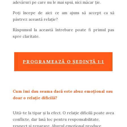
adevăruri pe care nu le mai spui, nici măcar ție.
Poți începe de aici: ce am ajuns să accept ca să
păstrez această relație?
Răspunsul la această întrebare poate fi primul pas
spre claritate.
PROGRAMEAZĂ O ȘEDINȚĂ 1:1
Cum îmi dau seama dacă este abuz emoțional sau
doar o relație dificilă?
Uită-te la tipar și la efect. O relație dificilă poate avea
conflicte, dar lasă loc pentru responsabilitate,
respect și reparare. Abuzul emoțional produce