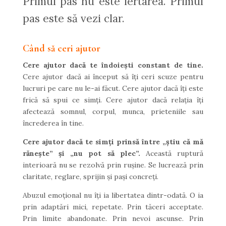
Primul pas nu este iertarea. Primul
pas este să vezi clar.
Când să ceri ajutor
Cere ajutor dacă te îndoiești constant de tine.
Cere ajutor dacă ai început să îți ceri scuze pentru
lucruri pe care nu le-ai făcut. Cere ajutor dacă îți este
frică să spui ce simți. Cere ajutor dacă relația îți
afectează somnul, corpul, munca, prieteniile sau
încrederea în tine.
Cere ajutor dacă te simți prinsă între „știu că mă
rănește” și „nu pot să plec”.
Această ruptură
interioară nu se rezolvă prin rușine. Se lucrează prin
claritate, reglare, sprijin și pași concreți.
Abuzul emoțional nu îți ia libertatea dintr-odată. O ia
prin adaptări mici, repetate. Prin tăceri acceptate.
Prin limite abandonate. Prin nevoi ascunse. Prin