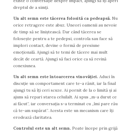
existe o conversație despre impact, ajungi să îți aperi
dreptul de a simți.
Un alt semn este tăcerea folosită ca pedeapsă.
Nu
orice retragere este abuz. Uneori oamenii au nevoie
de timp să se liniștească. Dar când tăcerea se
folosește pentru a te pedepsi, controla sau face să
implori contact, devine o formă de presiune
emoțională. Ajungi să te temi de tăcere mai mult
decât de ceartă. Ajungi să faci orice ca să revină
conexiunea.
Un alt semn este întoarcerea vinovăției.
Aduci în
discuție un comportament care te-a rănit, iar la final
ajungi tu să îți ceri scuze. Ai pornit de la o limită și ai
ajuns să repari starea celuilalt. Ai spus „m-a durut ce
ai făcut”, iar conversația s-a terminat cu „îmi pare rău
că te-am supărat”. Acesta este un mecanism care îți
erodează claritatea.
Controlul este un alt semn.
Poate începe prin grijă