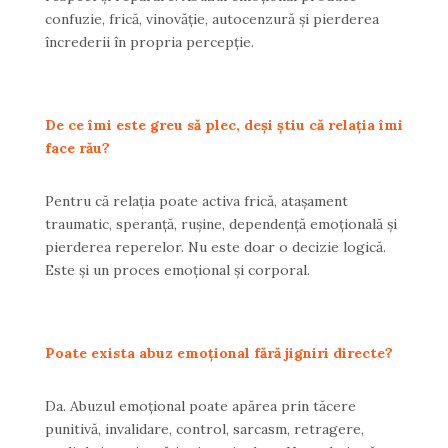
confuzie, frică, vinovăție, autocenzură și pierderea
încrederii în propria percepție.
De ce îmi este greu să plec, deși știu că relația îmi
face rău?
Pentru că relația poate activa frică, atașament
traumatic, speranță, rușine, dependență emoțională și
pierderea reperelor. Nu este doar o decizie logică.
Este și un proces emoțional și corporal.
Poate exista abuz emoțional fără jigniri directe?
Da. Abuzul emoțional poate apărea prin tăcere
punitivă, invalidare, control, sarcasm, retragere,