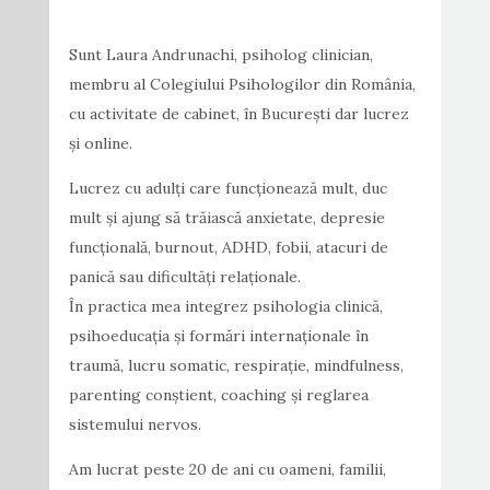
Sunt Laura Andrunachi, psiholog clinician,
membru al Colegiului Psihologilor din România,
cu activitate de cabinet, în București dar lucrez
și online.
Lucrez cu adulți care funcționează mult, duc
mult și ajung să trăiască anxietate, depresie
funcțională, burnout, ADHD, fobii, atacuri de
panică sau dificultăți relaționale.
În practica mea integrez psihologia clinică,
psihoeducația și formări internaționale în
traumă, lucru somatic, respirație, mindfulness,
parenting conștient, coaching și reglarea
sistemului nervos.
Am lucrat peste 20 de ani cu oameni, familii,