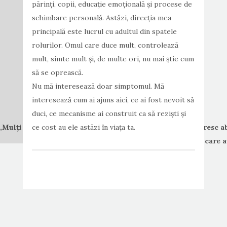
părinți, copii, educație emoțională și procese de
schimbare personală. Astăzi, direcția mea
principală este lucrul cu adultul din spatele
rolurilor. Omul care duce mult, controlează
mult, simte mult și, de multe ori, nu mai știe cum
să se oprească.
Nu mă interesează doar simptomul. Mă
interesează cum ai ajuns aici, ce ai fost nevoit să
duci, ce mecanisme ai construit ca să reziști și
„Mulți oameni nu se opresc pentru că le este bine. Se opresc ab
ce cost au ele astăzi în viața ta.
mintea nu mai pot susține ritmul în care au
Laura Andrunachi