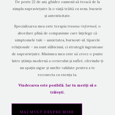
De peste 22 de ani, ghidez oamenii să treacă de la
simpla supraviețuire la o viață trăită cu sens, bucurie
și autenticitate.
Specializarea mea este terapia
trauma-informed
, o
abordare plină de compasiune care înțelege că
simptomele tale – anxietatea, burnout-ul, tiparele
relaționale – nu sunt slăbiciuni, ci strategii ingenioase
de supraviețuire. Misiunea mea este să creez o punte
între știința modernă a creierului și suflet, oferindu-ți
un spațiu sigur și unelte validate pentru a te
reconecta cu esența ta.
Vindecarea este posibilă. Iar tu meriți să o
trăiești.
MAI MULT DESPRE MINE