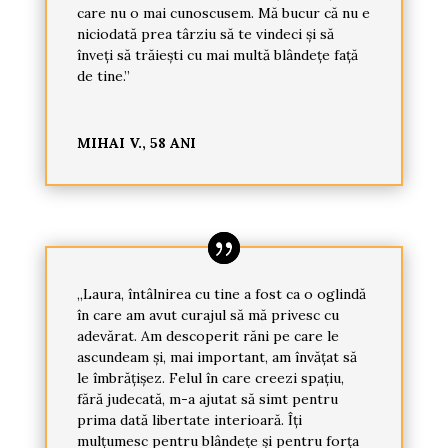
care nu o mai cunoscusem. Mă bucur că nu e
niciodată prea târziu să te vindeci și să
înveți să trăiești cu mai multă blândețe față
de tine.”
MIHAI V., 58 ANI
„Laura, întâlnirea cu tine a fost ca o oglindă
în care am avut curajul să mă privesc cu
adevărat. Am descoperit răni pe care le
ascundeam și, mai important, am învățat să
le îmbrățișez. Felul în care creezi spațiu,
fără judecată, m-a ajutat să simt pentru
prima dată libertate interioară. Îți
mulțumesc pentru blândețe și pentru forța