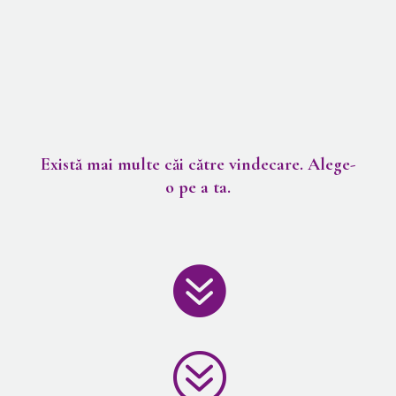
Există mai multe căi către vindecare. Alege-
o pe a ta.

?