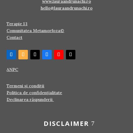
www.lauraandrunachi.ro
hello@lauraandrunachi.ro
Terapie 1:1
Comunitatea Metamorfoza©
Contact
ANPC
Termeni și condiții
Politica de confidențialitate
Declinarea răspunderii
DISCLAIMER