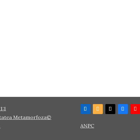
1:1
tatea Metamorfoza©
ANPC
t