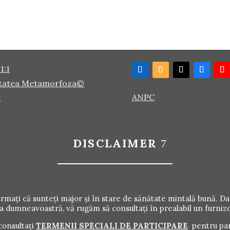
1:1
tatea Metamorfoza©
ANPC
t
DISCLAIMER
irmați că sunteți major și în stare de sănătate mintală bună. Da
a dumneavoastră, vă rugăm să consultați în prealabil un furnizo
consultați
TERMENII SPECIALI DE PARTICIPARE
pentru par