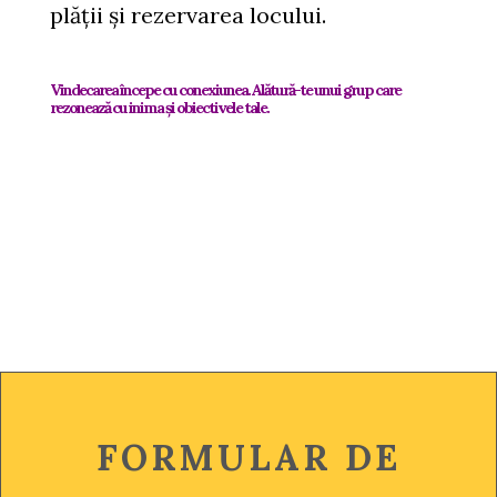
plății și rezervarea locului.
Vindecarea începe cu conexiunea. Alătură-te unui grup care
rezonează cu inima și obiectivele tale.
FORMULAR DE