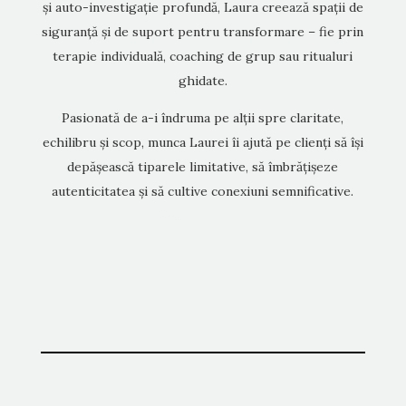
și auto-investigație profundă, Laura creează spații de
siguranță și de suport pentru transformare – fie prin
terapie individuală, coaching de grup sau ritualuri
ghidate.
Pasionată de a-i îndruma pe alții spre claritate,
echilibru și scop, munca Laurei îi ajută pe clienți să își
depășească tiparele limitative, să îmbrățișeze
autenticitatea și să cultive conexiuni semnificative.
Vezi mai mult…