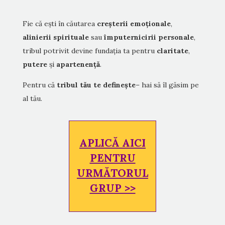
Fie că ești în căutarea
creșterii emoționale
,
alinierii spirituale
sau
împuternicirii personale
,
tribul potrivit devine fundația ta pentru
claritate
,
putere
și
apartenență
.
Pentru că
tribul tău te definește
– hai să îl găsim pe
al tău.
APLICĂ AICI
PENTRU
URMĂTORUL
GRUP >>