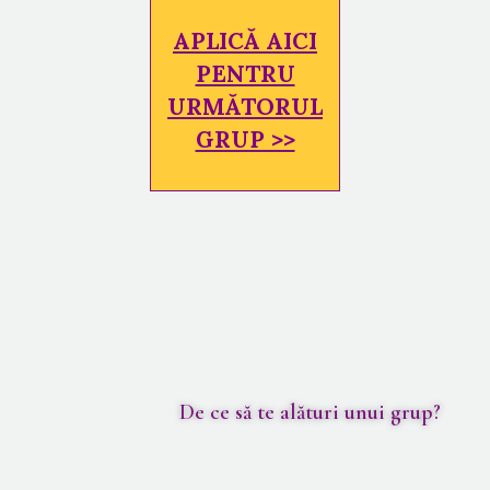
APLICĂ AICI
PENTRU
URMĂTORUL
GRUP >>
De ce să te alături unui grup?