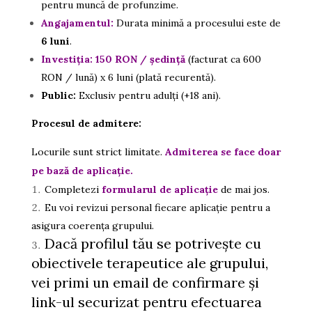
pentru muncă de profunzime.
Angajamentul:
Durata minimă a procesului este de
6 luni
.
Investiția:
150 RON / ședință
(facturat ca 600
RON / lună) x 6 luni (plată recurentă).
Public:
Exclusiv pentru adulți (+18 ani).
Procesul de admitere:
Locurile sunt strict limitate.
Admiterea se face doar
pe bază de aplicație.
Completezi
formularul de
aplicație
de mai jos.
Eu voi revizui personal fiecare aplicație pentru a
asigura coerența grupului.
Dacă profilul tău se potrivește cu
obiectivele terapeutice ale grupului,
vei primi un email de confirmare și
link-ul securizat pentru efectuarea