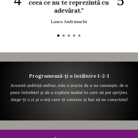
ceea ce nu te reprezintă cu
adevărat."
Laura Andrunachi
Programează-ți o întâlnire 1-2-1
Această ședință online, este o ocazie de a ne cunoaște, de a
pune întrebări și de a explora modul în care vă pot sprijini.
Alege-ți o zi și o oră care-ți convine și hai să ne conectăm!