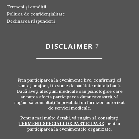
Termeni și condiții
Politica de confidențialitate
Declinarea răspunderii
DISCLAIMER
Prin participarea la evenimente live, confirmați că
sunteți major și în stare de sănătate mintală bună.
Dacă aveți afecțiuni medicale sau psihologice care
ar putea afecta participarea dumneavoastră, vă
rugăm să consultați în prealabil un furnizor autorizat
de servicii medicale.
Pentru mai multe detalii, vă rugăm să consultați
TERMENII SPECIALI DE PARTICIPARE
pentru
participarea la evenimentele organizate.