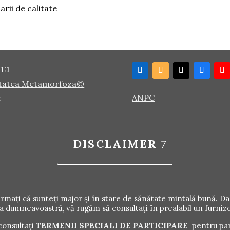
arii de calitate
1:1
tatea Metamorfoza©
ANPC
t
DISCLAIMER
irmați că sunteți major și în stare de sănătate mintală bună. Da
a dumneavoastră, vă rugăm să consultați în prealabil un furnizo
consultați
TERMENII SPECIALI DE PARTICIPARE
pentru par