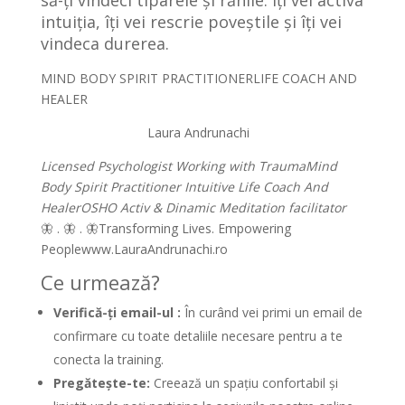
să-ți vindeci tiparele și rănile.
Î
ți vei activa
intuiția, îți vei rescrie poveștile și îți vei
vindeca durerea.
MIND BODY SPIRIT PRACTITIONERLIFE COACH AND
HEALER
Laura Andrunachi
Licensed Psychologist
Working with Trauma
Mind
Body Spirit Practitioner
Intuitive Life Coach And
Healer
OSHO Activ & Dinamic Meditation facilitator
🦋 . 🦋 . 🦋Transforming Lives. Empowering
Peoplewww.LauraAndrunachi.ro
Ce urmează?
Verifică-ți email-ul :
În curând vei primi un email de
confirmare cu toate detaliile necesare pentru a te
conecta la training.
Pregătește-te:
Creează un spațiu confortabil și