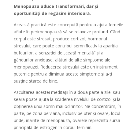
Menopauza aduce transformări, dar și
oportunități de regăsire interioară.
Această practică este concepută pentru a ajuta femeile
aflate în perimenopauză să se relaxeze profund. Când
corpul este stresat, produce cortizol, hormonul
stresului, care poate contribui semnificativ la apariția
bufeurilor, a senzației de „ceață mentală” și a
gândurilor anxioase, alături de alte simptome ale
menopauzei. Reducerea stresului este un instrument
puternic pentru a diminua aceste simptome și a-ți
susține starea de bine.
Ascultarea acestei meditații în a doua parte a zilei sau
seara poate ajuta la scăderea nivelului de cortizol și la
obținerea unui somn mai odihnitor. Ne concentrăm, în
parte, pe zona pelviană, inclusiv pe uter și ovare, locul
unde, înainte de menopauză, ovarele reprezintă sursa
principală de estrogen în corpul feminin.