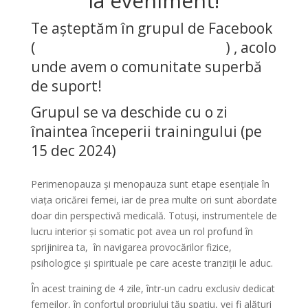
la eveniment!
Te așteptăm în grupul de Facebook
(
Misterul Feminității Mature
) , acolo
unde avem o comunitate superbă
de suport!
Grupul se va deschide cu o zi
înaintea începerii trainingului (pe
15 dec 2024)
Perimenopauza și menopauza sunt etape esențiale în
viața oricărei femei, iar de prea multe ori sunt abordate
doar din perspectivă medicală. Totuși, instrumentele de
lucru interior și somatic pot avea un rol profund în
sprijinirea ta, în navigarea provocărilor fizice,
psihologice și spirituale pe care aceste tranziții le aduc.
În acest training de 4 zile, într-un cadru exclusiv dedicat
femeilor, în confortul propriului tău spațiu, vei fi alături