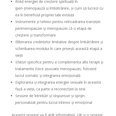
Rolul energiei de creștere spirituală în
(peri-)menopauză și îmbătrânire, și cum să lucrezi cu
ea în beneficiul propriei tale evoluții
Instrumente și tehnici pentru reîncadrarea tranziției
perimenopauzei și menopauzei că o etapă de
creștere și transformare
Eliberarea credințelor limitative despre îmbătrânire și
schimbarea modului în care privești această etapă a
vieții
Sfaturi specifice pentru a complementa alte terapii și
tratamente fizice asociate menopauzei, folosind
lucrul somatic și integrarea emoțională
Explorarea și integrarea energiei sexuale în această
fază a vieții, ca parte a reconectării la sine
Sesiune de întrebări și răspunsuri și sprijin
personalizat pentru lucrul interior și emoțional
Această sesiune va fi atât informativă, cât și o sesiune