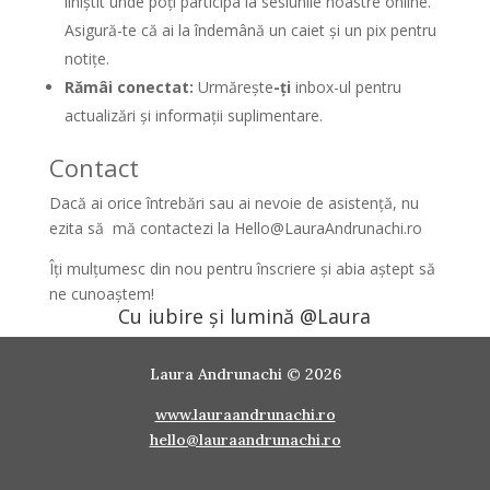
liniștit unde poți participa la sesiunile noastre online.
Asigură-te că ai la îndemână un caiet și un pix pentru
notițe.
Rămâi conectat:
Urmărește
-ți
inbox-ul pentru
actualizări și informații suplimentare.
Contact
Dacă ai orice întrebări sau ai nevoie de asistență, nu
ezita să mă contactezi la
Hello@LauraAndrunachi.ro
Îți mulțumesc din nou pentru înscriere și abia aștept să
ne cunoaștem!
Cu iubire și lumină @Laura
Laura Andrunachi © 2026
www.lauraandrunachi.ro
hello@lauraandrunachi.ro