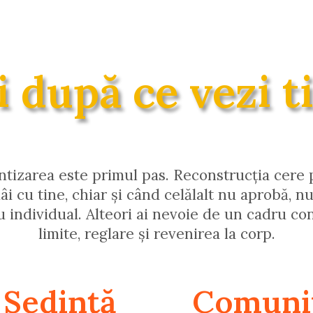
i după ce vezi t
ntizarea este primul pas.
Reconstrucția cere p
âi cu tine, chiar și când celălalt nu aprobă, n
u individual.
Alteori ai nevoie de un cadru con
limite, reglare și revenirea la corp.
 Sedință
Comunit