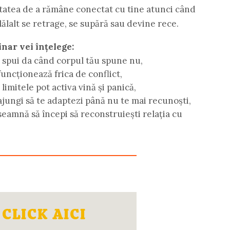
ltatea de a rămâne conectat cu tine atunci când
lălalt se retrage, se supără sau devine rece.
nar vei înțelege:
 spui da când corpul tău spune nu,
uncționează frica de conflict,
 limitele pot activa vină și panică,
jungi să te adaptezi până nu te mai recunoști,
seamnă să începi să reconstruiești relația cu
CLICK AICI