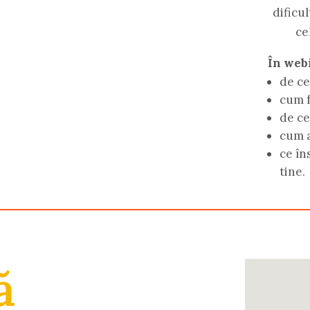
dificu
ce
În webi
de ce
cum f
de ce
cum a
ce în
tine.
ă