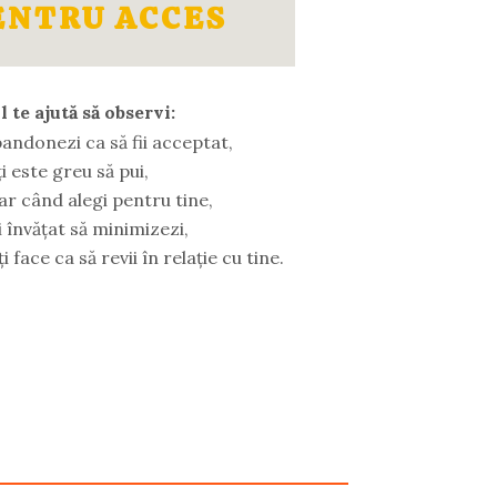
ENTRU ACCES
te ajută să observi:
andonezi ca să fii acceptat,
ți este greu să pui,
par când alegi pentru tine,
i învățat să minimizezi,
i face ca să revii în relație cu tine.