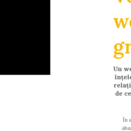
w
g
Un we
înțel
relaț
de ce
În 
aba