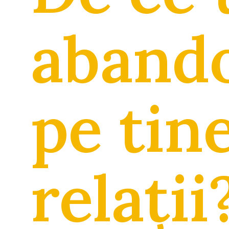
aband
pe tine
relații