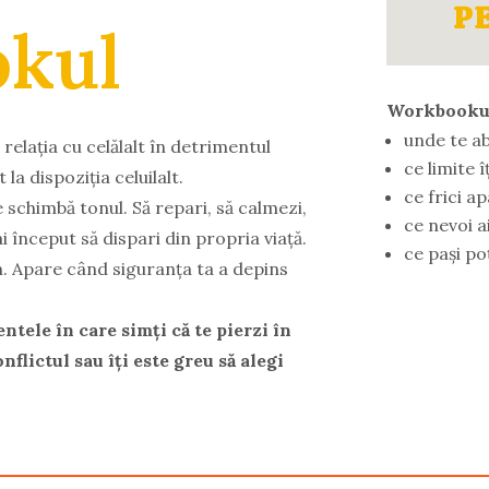
P
kul
Workbookul 
unde te ab
 relația cu celălalt în detrimentul
ce limite î
t la dispoziția celuilalt.
ce frici a
se schimbă tonul. Să repari, să calmezi,
ce nevoi a
 ai început să dispari din propria viață.
ce pași poț
. Apare când siguranța ta a depins
tele în care simți că te pierzi în
onflictul sau îți este greu să alegi