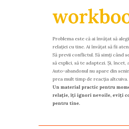
workboo
Problema este că ai învățat să alegi
relației cu tine. Ai învățat să fii aten
Să previi conflictul. Să simți când 
să explici, să te adaptezi. Și, încet,
Auto-abandonul nu apare din senin
prea mult timp de reacția altcuiva.
Un material practic pentru momen
relație, îți ignori nevoile, eviți c
pentru tine.