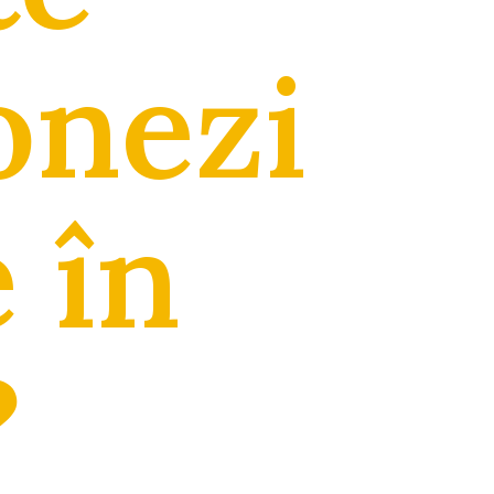
onezi
 în
?