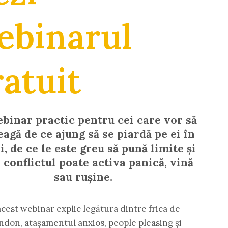
ebinarul
ratuit
binar practic pentru cei care vor să
eagă de ce ajung să se piardă pe ei în
ii, de ce le este greu să pună limite și
 conflictul poate activa panică, vină
sau rușine.
acest webinar explic legătura dintre frica de
ndon, atașamentul anxios, people pleasing și