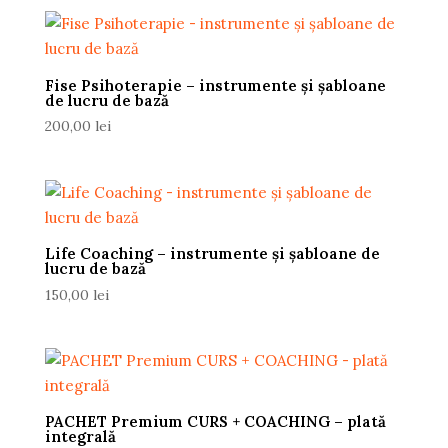
prețuri:
1.500,00 lei
până
la
Fise Psihoterapie – instrumente și șabloane
15.000,00 lei
de lucru de bază
200,00
lei
Life Coaching – instrumente și șabloane de
lucru de bază
150,00
lei
PACHET Premium CURS + COACHING – plată
integrală