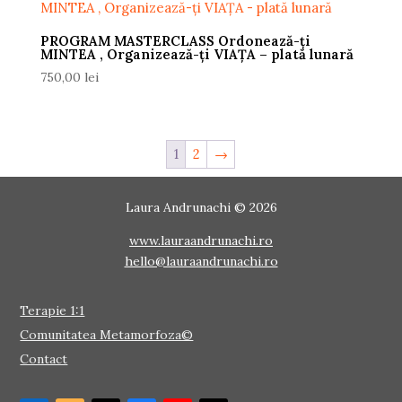
PROGRAM MASTERCLASS Ordonează-ți
MINTEA , Organizează-ți VIAȚA – plată lunară
750,00
lei
1
2
→
Laura Andrunachi © 2026
www.lauraandrunachi.ro
hello@lauraandrunachi.ro
Terapie 1:1
Comunitatea Metamorfoza©
Contact