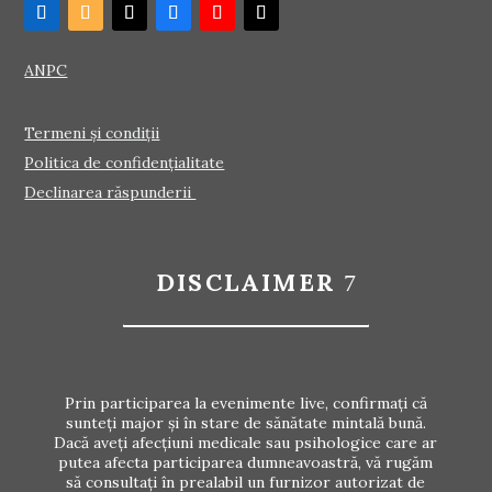
ANPC
Termeni și condiții
Politica de confidențialitate
Declinarea răspunderii
DISCLAIMER
Prin participarea la evenimente live, confirmați că
sunteți major și în stare de sănătate mintală bună.
Dacă aveți afecțiuni medicale sau psihologice care ar
putea afecta participarea dumneavoastră, vă rugăm
să consultați în prealabil un furnizor autorizat de