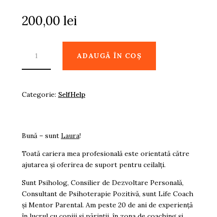
200,00
lei
CANTITATE
ADAUGĂ ÎN COȘ
FISE
PSIHOTERAPIE
-
Categorie:
SelfHelp
INSTRUMENTE
ȘI
ȘABLOANE
Bună – sunt
Laura
!
DE
LUCRU
Toată cariera mea profesională este orientată către
ajutarea și oferirea de suport pentru ceilalți.
DE
BAZĂ
Sunt Psiholog, Consilier de Dezvoltare Personală,
Consultant de Psihoterapie Pozitivă, sunt Life Coach
și Mentor Parental. Am peste 20 de ani de experiență
în lucrul cu copiii și părinții, în zona de coaching și