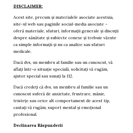
DISCLAIMER:
Acest site, precum și materialele asociate acestuia,
site-ul web sau paginile social-media asociate –
oferă materiale, sfaturi, informații generale și discuții
despre sănătate și subiecte conexe și trebuie văzute
ca simple informații și nu ca analize sau sfaturi
medicale.
Dacă dvs, un membru al familie sau un cunoscut, vă
aflați într-o situație specială, solicitați vă rugăm,
ajutor special sau sunați la 112.
Dacă credeți că dvs, un membru al familie sau un
cunoscut suferă de anxietate, frustrare, mânie,
tristețe sau orice alt comportament de acest tip,
cautați vă rugăm, suport mental și emoțional
profesional.
Declinarea Răspunderii