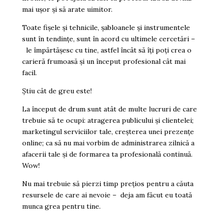
mai ușor și să arate uimitor.
Toate fișele și tehnicile, șabloanele și instrumentele
sunt în tendințe, sunt în acord cu ultimele cercetări –
le împărtășesc cu tine, astfel încât să îți poți crea o
carieră frumoasă și un început profesional cât mai
facil.
Știu cât de greu este!
La început de drum sunt atât de multe lucruri de care
trebuie să te ocupi: atragerea publicului și clientelei;
marketingul serviciilor tale, creșterea unei prezențe
online; ca să nu mai vorbim de administrarea zilnică a
afacerii tale și de formarea ta profesională continuă.
Wow!
Nu mai trebuie să pierzi timp prețios pentru a căuta
resursele de care ai nevoie – deja am făcut eu toată
munca grea pentru tine.