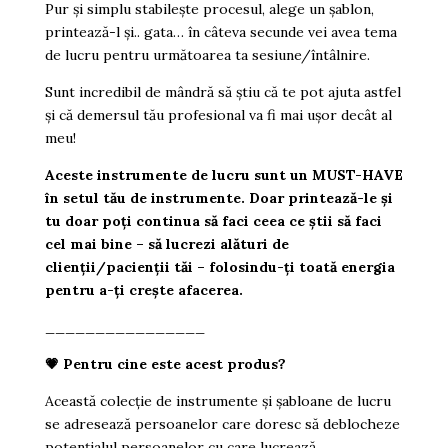
Pur și simplu stabilește procesul, alege un șablon,
printează-l și.. gata… în câteva secunde vei avea tema
de lucru pentru următoarea ta sesiune/întâlnire.
Sunt incredibil de mândră să știu că te pot ajuta astfel
și că demersul tău profesional va fi mai ușor decât al
meu!
Aceste instrumente de lucru sunt un MUST-HAVE
în setul tău de instrumente. Doar printează-le și
tu doar poți continua să faci ceea ce știi să faci
cel mai bine – să lucrezi alături de
clienții/pacienții tăi – folosindu-ți toată energia
pentru a-ți crește afacerea.
________________
💗
Pentru cine este acest produs?
Această colecție de instrumente și șabloane de lucru
se adresează persoanelor care doresc să deblocheze
potențialul persoanelor cu care lucrează.