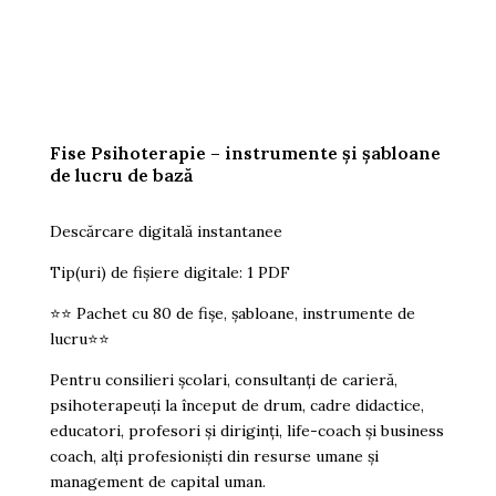
Fise Psihoterapie – instrumente și șabloane
de lucru de bază
Descărcare digitală instantanee
Tip(uri) de fișiere digitale: 1 PDF
⭐️⭐️ Pachet cu 80 de fișe, șabloane, instrumente de
lucru⭐️⭐️
Pentru consilieri școlari, consultanți de carieră,
psihoterapeuți la început de drum, cadre didactice,
educatori, profesori și diriginți, life-coach și business
coach, alți profesioniști din resurse umane și
management de capital uman.