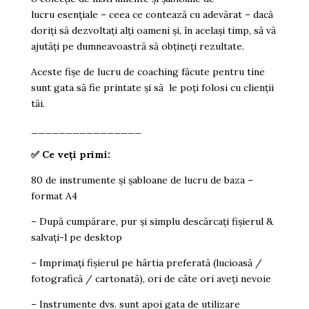
lucru esențiale – ceea ce contează cu adevărat – dacă
doriți să dezvoltați alți oameni și, în același timp, să vă
ajutăți pe dumneavoastră să obțineți rezultate.
Aceste fișe de lucru de coaching făcute pentru tine
sunt gata să fie printate și să le poți folosi cu clienții
tăi.
________________
✅
Ce veți primi:
80 de instrumente și șabloane de lucru de baza –
format A4
– După cumpărare, pur și simplu descărcați fișierul &
salvați-l pe desktop
– Imprimați fișierul pe hârtia preferată (lucioasă /
fotografică / cartonată), ori de câte ori aveți nevoie
– Instrumente dvs. sunt apoi gata de utilizare