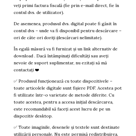
veți primi factura fiscală (fie prin e-mail direct, fie în
contul dvs. de utilizator).
De asemenea, produsul dvs. digital poate fi găsit în
contul dvs – unde va fi disponibil pentru descărcare –
ori de câte ori doriți (descărcari nelimitate).
În egală măsură va fi furnizat și un link alternativ de
download . Dacă întâmpinați dificultăți sau aveți
nevoie de suport suplimentar, nu ezitați să mă
contactați
❤️
✅
Produsul funcționează cu toate dispozitivele –
toate articolele digitale sunt fișiere PDF. Acestea pot
fi utilizate într-o varietate de metode diferite. Cu
toate acestea, pentru a accesa inițial descărcarea,
este recomandabil să faceți acest lucru de pe un
dispozitiv desktop.
✅
Toate imaginile, desenele și textele sunt destinate
utilizării personale. Nu este permisă redistribuirea,