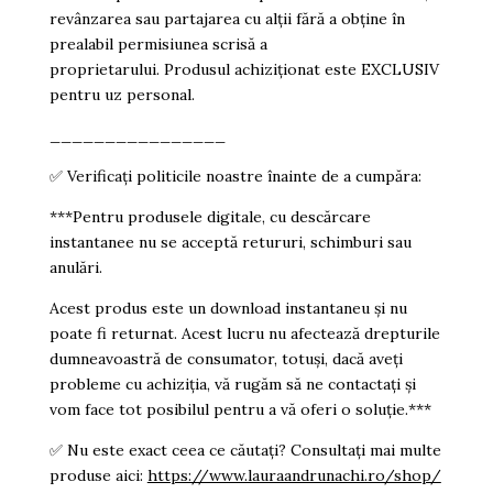
revânzarea sau partajarea cu alții fără a obține în
prealabil permisiunea scrisă a
proprietarului. Produsul achiziționat este EXCLUSIV
pentru uz personal.
________________
✅
Verificați politicile noastre înainte de a cumpăra:
***Pentru produsele digitale, cu descărcare
instantanee nu se acceptă retururi, schimburi sau
anulări.
Acest produs este un download instantaneu și nu
poate fi returnat. Acest lucru nu afectează drepturile
dumneavoastră de consumator, totuși, dacă aveți
probleme cu achiziția, vă rugăm să ne contactați și
vom face tot posibilul pentru a vă oferi o soluție.***
✅
Nu este exact ceea ce căutați? Consultați mai multe
produse aici:
https://www.lauraandrunachi.ro/shop/