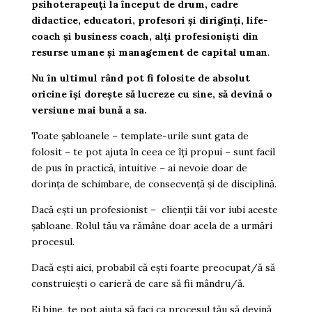
psihoterapeuți la început de drum, cadre
didactice, educatori, profesori și diriginți, life-
coach și business coach, alți profesioniști din
resurse umane și management de capital uman
.
Nu în ultimul rând pot fi folosite de absolut
oricine își dorește să lucreze cu sine, să devină o
versiune mai bună a sa.
Toate șabloanele – template-urile sunt gata de
folosit – te pot ajuta în ceea ce îți propui – sunt facil
de pus în practică, intuitive – ai nevoie doar de
dorința de schimbare, de consecvență și de disciplină.
Dacă ești un profesionist – clienții tăi vor iubi aceste
șabloane. Rolul tău va rămâne doar acela de a urmări
procesul.
Dacă ești aici, probabil că ești foarte preocupat/ă să
construiești o carieră de care să fii mândru/ă.
Ei bine, te pot ajuta să faci ca procesul tău să devină