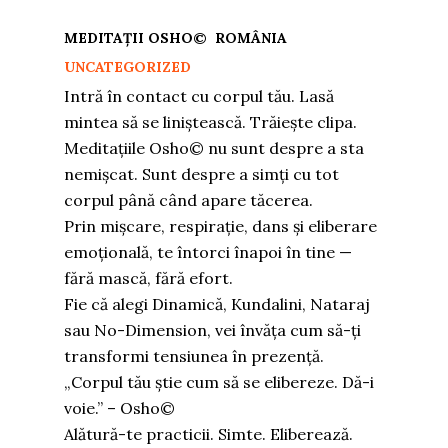
MEDITAȚII OSHO© ROMÂNIA
UNCATEGORIZED
Intră în contact cu corpul tău. Lasă
mintea să se liniștească. Trăiește clipa.
Meditațiile Osho© nu sunt despre a sta
nemișcat. Sunt despre a simți cu tot
corpul până când apare tăcerea.
Prin mișcare, respirație, dans și eliberare
emoțională, te întorci înapoi în tine —
fără mască, fără efort.
Fie că alegi Dinamică, Kundalini, Nataraj
sau No-Dimension, vei învăța cum să-ți
transformi tensiunea în prezență.
„Corpul tău știe cum să se elibereze. Dă-i
voie.” – Osho©
Alătură-te practicii. Simte. Eliberează.