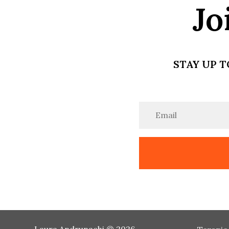
Jo
STAY UP T
Laura Andrunachi © 2026